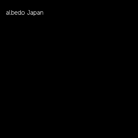
MENU
Staff INTERVIEW
from albedo Japan
広告代理店でもWeb制作会社
でもない。新しい形のデジタ
ルエージェントを目指して。
2021.11.25